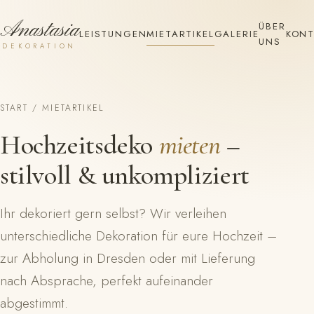
Anastasia
ÜBER
LEISTUNGEN
MIETARTIKEL
GALERIE
KONT
UNS
DEKORATION
START
/ MIETARTIKEL
Hochzeitsdeko
mieten
–
stilvoll & unkompliziert
Ihr dekoriert gern selbst? Wir verleihen
unterschiedliche Dekoration für eure Hochzeit –
zur Abholung in Dresden oder mit Lieferung
nach Absprache, perfekt aufeinander
abgestimmt.