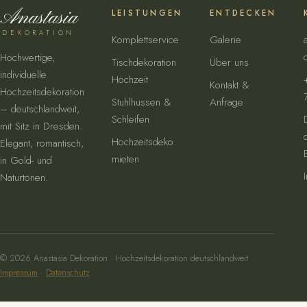
Anastasia
LEISTUNGEN
ENTDECKEN
DEKORATION
Komplettservice
Galerie
Hochwertige,
Tischdekoration
Über uns
individuelle
Hochzeit
Kontakt &
Hochzeitsdekoration
Stuhlhussen &
Anfrage
– deutschlandweit,
Schleifen
mit Sitz in Dresden.
Hochzeitsdeko
Elegant, romantisch,
mieten
in Gold- und
Naturtönen.
© 2026 Anastasia Dekoration · Hochzeitsdekoration deutschlandweit
Impressum
·
Datenschutz