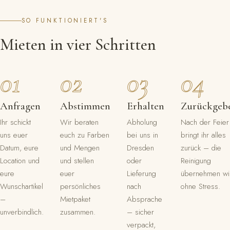
SO FUNKTIONIERT'S
Mieten in vier Schritten
Anfragen
Abstimmen
Erhalten
Zurückgeb
Ihr schickt
Wir beraten
Abholung
Nach der Feier
uns euer
euch zu Farben
bei uns in
bringt ihr alles
Datum, eure
und Mengen
Dresden
zurück – die
Location und
und stellen
oder
Reinigung
eure
euer
Lieferung
übernehmen wi
Wunschartikel
persönliches
nach
ohne Stress.
–
Mietpaket
Absprache
unverbindlich.
zusammen.
– sicher
verpackt,